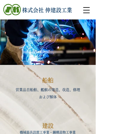
​株式会社 伸建設工業
船舶
営業品目船舶、艦艇の建造、改造、修理
および解体
​建設
機械器具設置工事業・鋼構造物工事業